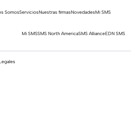
es Somos
Servicios
Nuestras firmas
Novedades
Mi SMS
Mi SMS
SMS North America
SMS Alliance
EDN SMS
Legales