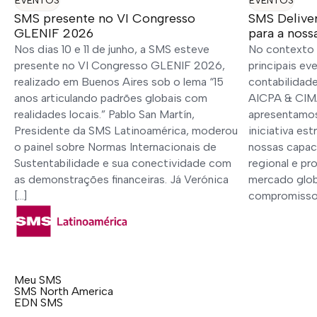
EVENTOS
EVENTOS
SMS presente no VI Congresso
SMS Delive
GLENIF 2026
para a noss
Nos dias 10 e 11 de junho, a SMS esteve
No contexto
presente no VI Congresso GLENIF 2026,
principais ev
realizado em Buenos Aires sob o lema “15
contabilidade
anos articulando padrões globais com
AICPA & CIMA
realidades locais.” Pablo San Martín,
apresentamos
Presidente da SMS Latinoamérica, moderou
iniciativa es
o painel sobre Normas Internacionais de
nossas capaci
Sustentabilidade e sua conectividade com
regional e pr
as demonstrações financeiras. Já Verónica
mercado globa
[…]
compromisso 
Meu SMS
SMS North America
EDN SMS