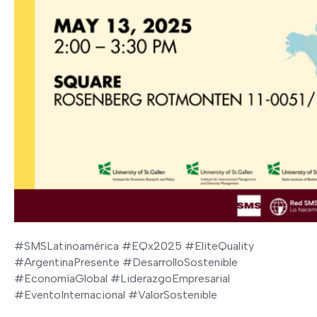
#SMSLatinoamérica #EQx2025 #EliteQuality
#ArgentinaPresente #DesarrolloSostenible
#EconomíaGlobal #LiderazgoEmpresarial
#EventoInternacional #ValorSostenible